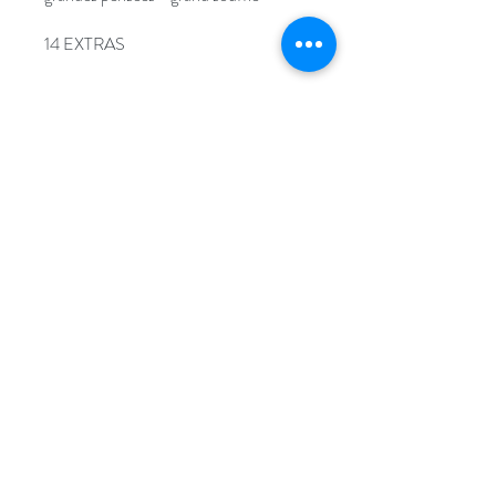
14 EXTRAS
Teilnehmen
ALEXANDER-TECHNIK IN KÖLN
UND STRASSBURG
info@movebodymind.de
+49 (0) 179 11 23 423