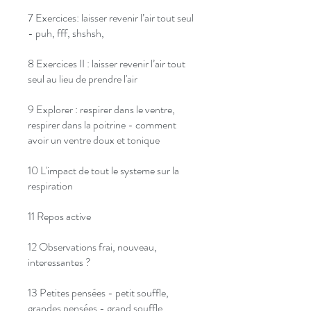
7 Exercices: laisser revenir l’air tout seul
- puh, fff, shshsh,
8 Exercices II : laisser revenir l’air tout
seul au lieu de prendre l'air
9 Explorer : respirer dans le ventre,
respirer dans la poitrine - comment
avoir un ventre doux et tonique
10 L'impact de tout le systeme sur la
respiration
11 Repos active
12 Observations frai, nouveau,
interessantes ?
13 Petites pensées - petit souffle,
grandes pensées - grand souffle