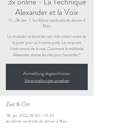
3x online - La Technique
Alexander et la Voix
Fr., 28. Jan.
  |  
les 4ième vendredis de Janvier à
Mars
Le musicien va accorder son instrument avant de
le jouer pour qu’il sonne juste. Le corps est
l’instrument de la voix. Comment la méthode
Alexander donne les clés pour l’accorder?
Anmeldung abgeschlossen
Veranstaltungen ansehen
Zeit & Ort
28. Jan. 2022, 18:00 – 19:30
les 4ième vendredis de Janvier à Mars