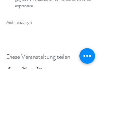
expressive.
Mehr anzeigen
Diese Veranstaltung teilen
ALEXANDER-TECHNIK IN KÖLN
UND STRASSBURG
info@movebodymind.de
+49 (0) 179 11 23 423