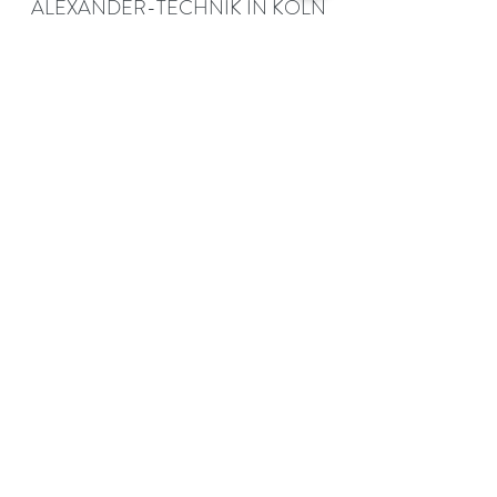
ALEXANDER-TECHNIK IN KÖLN
UND STRASSBURG
info@movebodymind.de
+49 (0) 179 11 23 423
©
2017 - 2025
BY MOVEBODYMIND.DE
DATENSCHUTZERKLÄRUNG