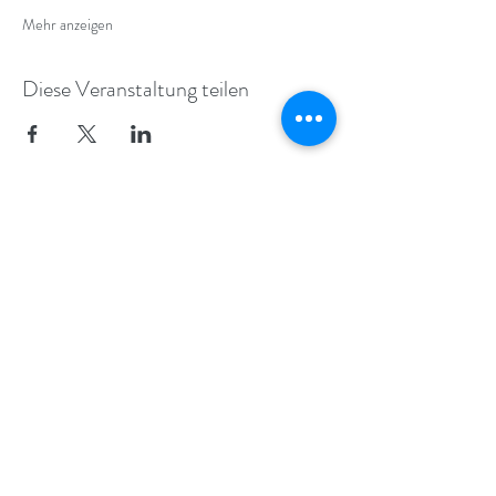
Mehr anzeigen
Diese Veranstaltung teilen
ALEXANDER-TECHNIK IN KÖLN
UND STRASSBURG
info@movebodymind.de
+49 (0) 179 11 23 423
©
2017 - 2025
BY MOVEBODYMIND.DE