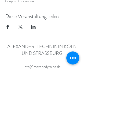
Gruppenkurs online
Diese Veranstaltung teilen
ALEXANDER-TECHNIK IN KÖLN
UND STRASSBURG
info@movebodymind.de
+49 (0) 179 11 23 423
©
2017 - 2025
BY MOVEBODYMIND.DE
DATENSCHUTZERKLÄRUNG