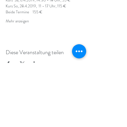
Kurs So, 28.4.2019,  11 - 17 Uhr, 115 €
Beide Termine    155 €
Mehr anzeigen
Diese Veranstaltung teilen
ALEXANDER-TECHNIK IN KÖLN
UND STRASSBURG
info@movebodymind.de
+49 (0) 179 11 23 423