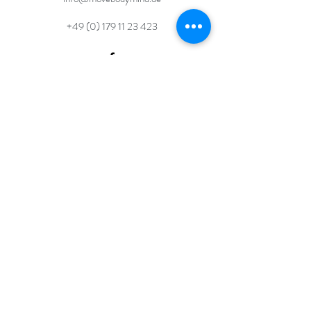
+49 (0) 179 11 23 423
©
2017 - 2025
BY MOVEBODYMIND.DE
DATENSCHUTZERKLÄRUNG