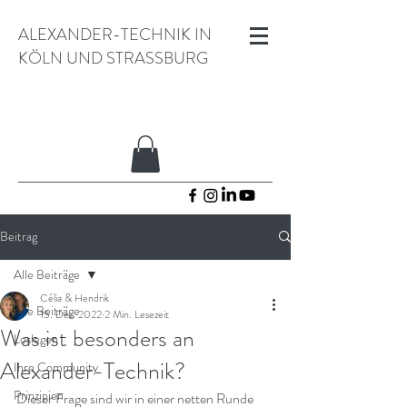
ALEXANDER-TECHNIK IN
KÖLN UND STRASSBURG
Beitrag
Alle Beiträge
Célia & Hendrik
Alle Beiträge
15. Dez. 2022
2 Min. Lesezeit
Was ist besonders an
Loslegen
Alexander-Technik?
Ihre Community
Prinzipien
Dieser Frage sind wir in einer netten Runde 