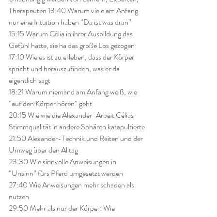
Therapeuten 
13:40
 Warum viele am Anfang 
nur eine Intuition haben “Da ist was dran”  
15:15
 Warum Célia in ihrer Ausbildung das 
Gefühl hatte, sie ha das große Los gezogen  
17:10
 Wie es ist zu erleben, dass der Körper 
spricht und herauszufinden, was er da 
eigentlich sagt 
18:21
 Warum niemand am Anfang weiß, wie 
“auf den Körper hören” geht 
20:15
 Wie wie die Alexander-Arbeit Célias 
Stimmqualität in andere Sphären katapultierte 
21:50
 Alexander-Technik und Reiten und der 
Umweg über den Alltag 
23:30
 Wie sinnvolle Anweisungen in 
“Unsinn” fürs Pferd umgesetzt werden 
27:40
 Wie Anweisungen mehr schaden als 
nutzen 
29:50
 Mehr als nur der Körper: Wie 