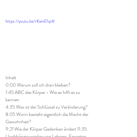
https://youtu.be/rKainE1qi4I
Inhalt
0:00
 Warum soll ich dran bleiben? 
1:45
 ABC des Körper - Wie es hilft es zu 
kennen 
4:35
 Was ist der Schlüssel zu Veränderung? 
8:05
 Worin besteht eigentlich die Macht der 
Gewohnheit? 
9:21
 Wie der Körper Gedanken ändert 
11:35
Unabhängig werden von Lehrern, Experten, 