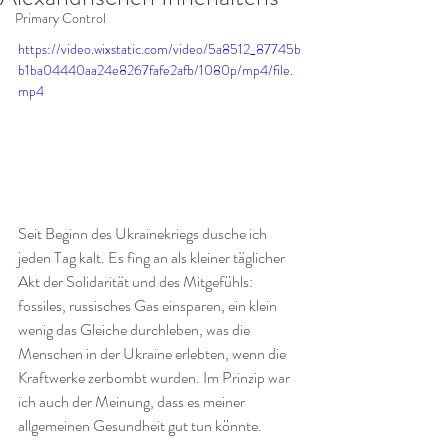
Primary Control
https://video.wixstatic.com/video/5a8512_87745b
b1ba04440aa24e8267fafe2afb/1080p/mp4/file.
mp4
Seit Beginn des Ukrainekriegs dusche ich 
jeden Tag kalt. Es fing an als kleiner täglicher 
Akt der Solidarität und des Mitgefühls: 
fossiles, russisches Gas einsparen, ein klein 
wenig das Gleiche durchleben, was die 
Menschen in der Ukraine erlebten, wenn die 
Kraftwerke zerbombt wurden. Im Prinzip war 
ich auch der Meinung, dass es meiner 
allgemeinen Gesundheit gut tun könnte.