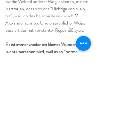
für die Vielzahl anderer Möglichkeiten, in dem 
Vertrauen, dass sich das “Richtige von allein 
tut”, weil ich das Falsche lasse - wie F.M. 
Alexander schrieb. Und erstaunlicher Weise 
passiert das mit konstanter Regelmäßigkeit. 
Es ist immer wieder ein kleines Wunder, das 
leicht übersehen wird, weil es so “normal” 
daherkommt. 
Eben noch atemlos gestresst unter dem 
Wasserstrahl, alles schreit innerlich “Weg 
hier!!!” und im nächsten Moment: angenehm 
frisch, innerlich ruhig. Alexandrische inhibition 
ist ein einfacher, bodenständiger Prozess, hat 
aber immer wieder magische Wirkungen in 
den verschiedensten Situationen.
“There is another world, but it ist 