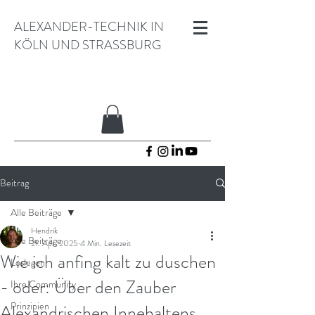
ALEXANDER-TECHNIK IN
KÖLN UND STRASSBURG
Beitrag
Alle Beiträge
Hendrik
Alle Beiträge
21. Apr. 2025
4 Min. Lesezeit
Wie ich anfing kalt zu duschen
Loslegen
- oder: Über den Zauber
Ihre Community
Prinzipien
Alexandrischen Innehaltens