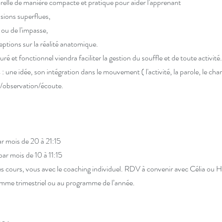
relle de manière compacte et pratique pour aider l'apprenant
nsions superflues,
t ou de l'impasse,
ceptions sur la réalité anatomique.
et fonctionnel viendra faciliter la gestion du souffle et de toute activit
: une idée, son intégration dans le mouvement ( l'activité, la parole, le cha
l/observation/écoute.
 mois de 20 à 21:15
r mois de 10 à 11:15
s cours, vous avec le coaching individuel. RDV à convenir avec Célia ou He
mme trimestriel ou au programme de l’année.