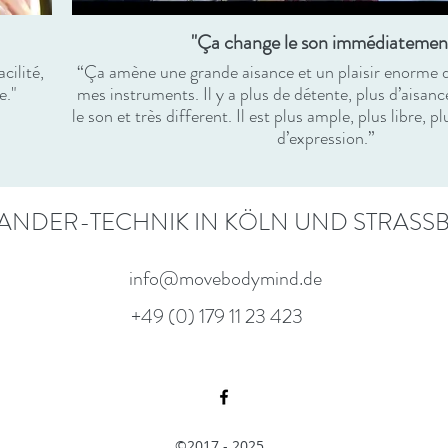
"Ça change le son immédiatemen
cilité,
“Ça amène une grande aisance et un plaisir enorme d
e."
mes instruments. Il y a plus de détente, plus d’aisance
le son et très different. Il est plus ample, plus libre, 
d’expression.”
ANDER-TECHNIK IN KÖLN UND STRASS
info@movebodymind.de
+49 (0) 179 11 23 423
©2017 - 2025