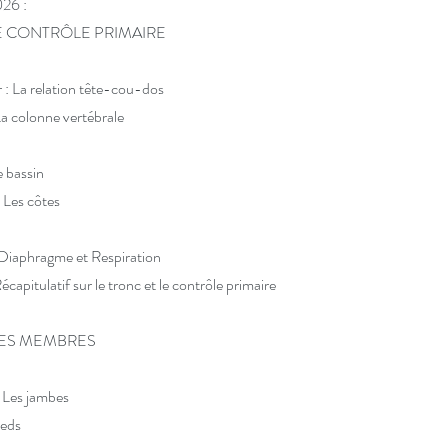
2026 :
 LE CONTRÔLE PRIMAIRE
: La relation tête-cou-dos
: La colonne vertébrale
e bassin
 Les côtes
iaphragme et Respiration
capitulatif sur le tronc et le contrôle primaire
 LES MEMBRES
 Les jambes
s pieds