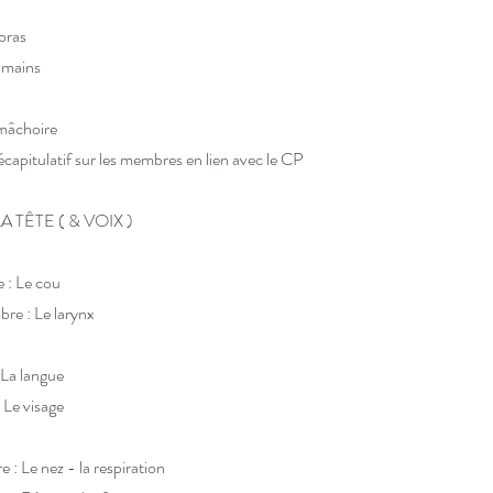
bras
es mains
 mâchoire
Récapitulatif sur les membres en lien avec le CP
 LA TÊTE ( & VOIX )
 : Le cou
bre : Le larynx
: La langue
 : Le visage
: Le nez - la respiration