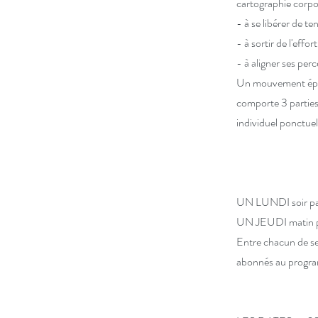
cartographie corpo
- à se libérer de te
- à sortir de l'effor
- à aligner ses per
Un mouvement épuré 
comporte 3 parties 
individuel ponctue
UN LUNDI soir par
UN JEUDI matin pa
Entre chacun de se
abonnés au progra