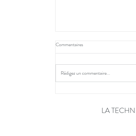
Commentaires
Rédigez un commentaire...
LA TECHN
La Technique Alexander « à chaud
d'été. Un conflit de famille. La te
Alexander dans une situation de vi