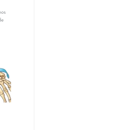
nos 
de 