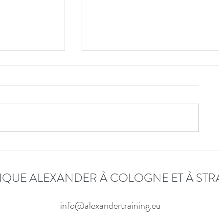
Merci 2025 !
Et pouf ! Une année de passée … qui conti
travers les souvenirs et les expériences qu
grandir, ouvrant la voie à quelque chose d
plus riche et rempli de lumière
IQUE ALEXANDER À COLOGNE ET À ST
 ». Un stage
chnique
e.
info@alexandertraining.eu