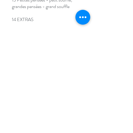
grandes pensées - grand souffle
14 EXTRAS
Join
ALEXANDER TECHNIQUE IN
COLOGNE AND STRASBOURG
info@alexandertraining.eu
+49 (0) 221
940 48 52
+33 (0) 7 83 40 97 93