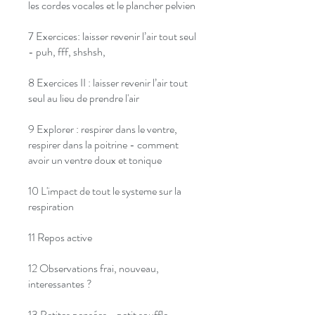
les cordes vocales et le plancher pelvien
7 Exercices: laisser revenir l’air tout seul
- puh, fff, shshsh,
8 Exercices II : laisser revenir l’air tout
seul au lieu de prendre l'air
9 Explorer : respirer dans le ventre,
respirer dans la poitrine - comment
avoir un ventre doux et tonique
10 L'impact de tout le systeme sur la
respiration
11 Repos active
12 Observations frai, nouveau,
interessantes ?
13 Petites pensées - petit souffle,