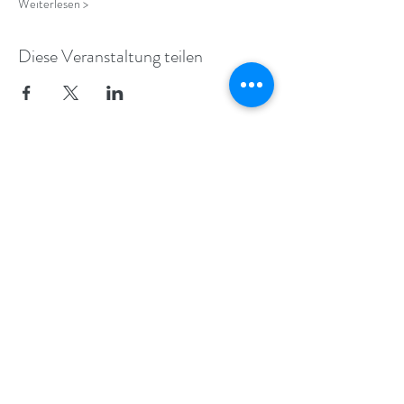
Weiterlesen >
Diese Veranstaltung teilen
ALEXANDER TECHNIQUE IN
COLOGNE AND STRASBOURG
info@alexandertraining.eu
+49 (0) 221
940 48 52
+33 (0) 7 83 40 97 93
©2017 - 2022
BY MOVEBODYMIND.DE