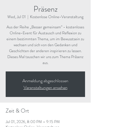
Präsenz
Wed, Jul 01
  |  
Kostenlose Online-Veranstaltung
Aus der Reihe „Besser gemeinsam“ - kostenloses
Online-Event für Austausch und Reflexion zu
einem bestimmten Thema, um im Bewusstsein zu
wachsen und sich von den Gedanken und
Geschichten der anderen inspirieren zu lassen.
Dieses Mal tauschen wir uns zum Thema Präsenz
aus.
Anmeldung abgeschlossen
Veranstaltungen ansehen
Zeit & Ort
Jul 01, 2026, 8:00 PM – 9:15 PM
Kostenlose Online-Veranstaltung