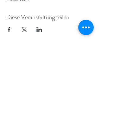
Diese Veranstaltung teilen
ALEXANDER TECHNIQUE IN
COLOGNE AND STRASBOURG
info@alexandertraining.eu
+49 (0) 221
940 48 52
+33 (0) 7 83 40 97 93
©2017 - 2022
BY MOVEBODYMIND.DE
DATA PROTECTION