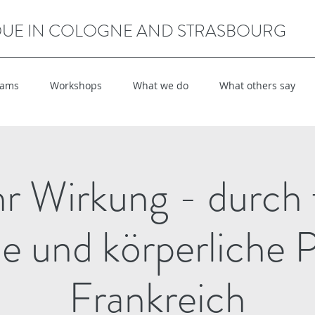
QUE IN COLOGNE AND STRASBOURG
rams
Workshops
What we do
What others say
 Wirkung - durch 
 und körperliche 
Frankreich