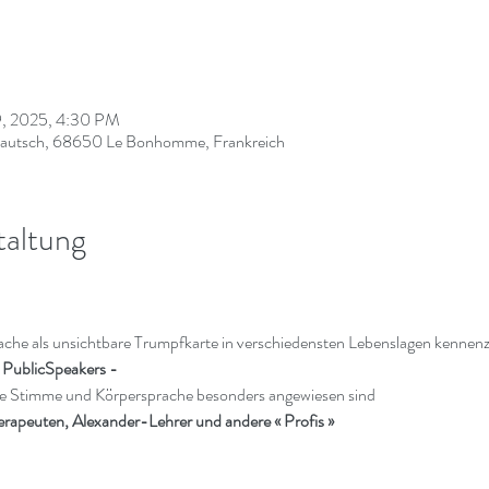
19, 2025, 4:30 PM
 Rautsch, 68650 Le Bonhomme, Frankreich
taltung
he als unsichtbare Trumpfkarte in verschiedensten Lebenslagen kennen
 PublicSpeakers - 
eie Stimme und Körpersprache besonders angewiesen sind
peuten, Alexander-Lehrer und andere « Profis »  