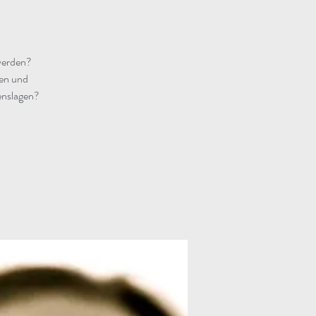
 werden?
hen und