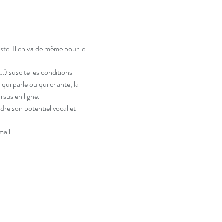
ste. Il en va de même pour le 
 suscite les conditions 
qui parle ou qui chante, la 
rsus en ligne.
dre son potentiel vocal et 
mail.