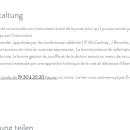
taltung
de va accorder son instrument avant de le jouer pour qu’il puisse sonner ju
ps est l’instrument.
ander, appréciée par de nombreuses célébrité ( P.McCartney, J.Binoche,…)
de tensions et riche en nuances expressives. La bonne posture de celle/celui 
la voix, la bonne gestion du souffle et de la diction seront au menu de ce cu
sonne intéressée par une approche holistique de la voix et désireuse d’éten
s lundis de 
19:30 à 20:30 
heures
 sur zoom. Le lien vous sera envoyé par E
ung teilen