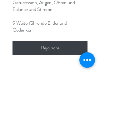
Geruchssinn, Augen, Ohren und
Balance und Stimme
9 Weiterführende Bilder und
Rejoindre
LA TECHNIQUE ALEXANDER À
COLOGNE ET À STRASBOURG
info@alexandertraining.eu
+33 7 83 40 97 93
Célia