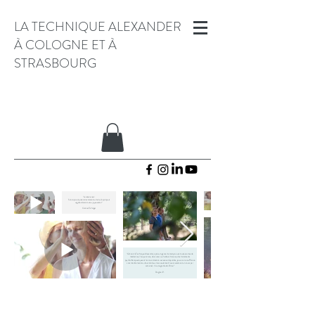
LA TECHNIQUE ALEXANDER
À COLOGNE ET À
STRASBOURG
"Je retiens ceci :
Si le corps est posé correctement sur terre, l’esprit peut
vagabonder en toute « joyeuseté » !
Corinne Eichinger
"Grâce à la Technique Alexander, après vingt ans de martyre avec toutes sortes de
médecines, l’acupuncture, des cures aux herbes chinoises, des traitements
psychothérapeutiques et la consommation excessive de pilulles, je suis sans souffrance
sans médicaments au bout de deux mois seulement (avec seulement un cours par
semaine). J’ai une gratitude infinie.“
Dagmar P.