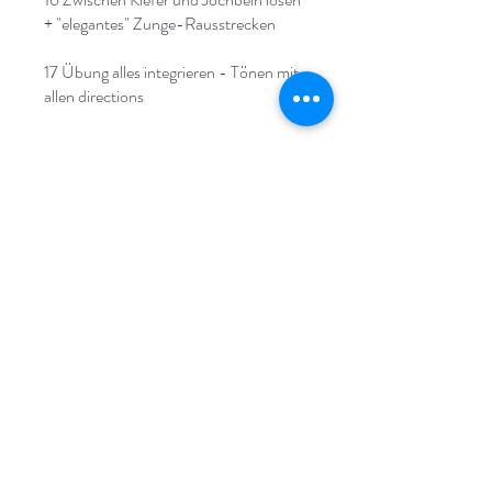
+ "elegantes" Zunge-Rausstrecken
17 Übung alles integrieren - Tönen mit
allen directions
Rejoindre
LA TECHNIQUE ALEXANDER À
COLOGNE ET À STRASBOURG
info@alexandertraining.eu