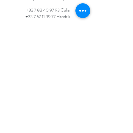
+33 7 83 40 97 93
Célia
+33 7 67 11 39 77 Hendrik
©2017 - 2022
PAR MOVEBODYMIND.DE
PROTECTION DES DONNÉES