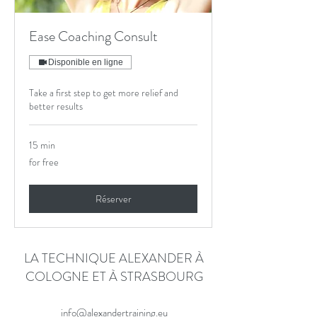
Ease Coaching Consult
Disponible en ligne
Take a first step to get more relief and
better results
15 min
for
for free
free
Réserver
LA TECHNIQUE ALEXANDER À
COLOGNE ET À STRASBOURG
info@alexandertraining.eu