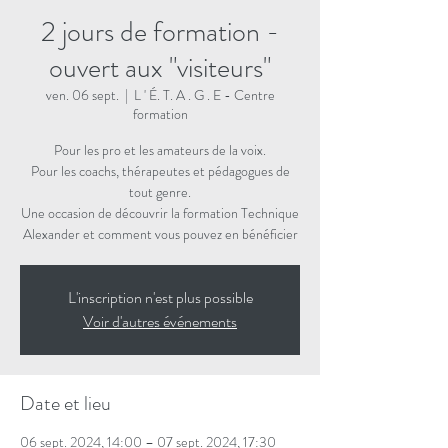
2 jours de formation -
ouvert aux "visiteurs"
ven. 06 sept.
  |  
L ' É. T. A . G . E - Centre
formation
Pour les pro et les amateurs de la voix.
Pour les coachs, thérapeutes et pédagogues de
tout genre.
Une occasion de découvrir la formation Technique
Alexander et comment vous pouvez en bénéficier
L'inscription n'est plus possible
Voir d'autres événements
Date et lieu
06 sept. 2024, 14:00 – 07 sept. 2024, 17:30