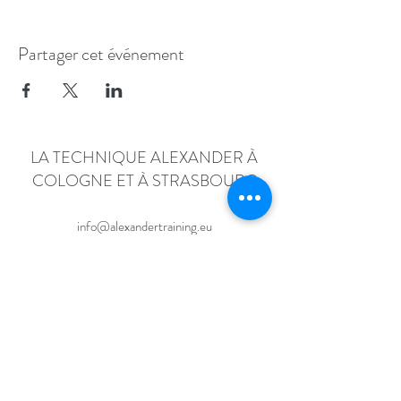
Partager cet événement
LA TECHNIQUE ALEXANDER À
COLOGNE ET À STRASBOURG
info@alexandertraining.eu
+33 7 83 40 97 93
Célia
+33 7 67 11 39 77 Hendrik
©2017 - 2022
PAR MOVEBODYMIND.DE