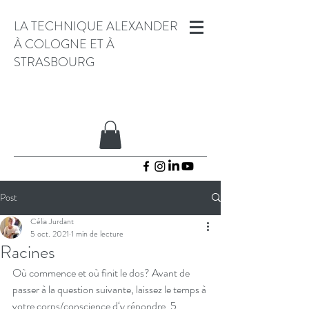
LA TECHNIQUE ALEXANDER
À COLOGNE ET À
STRASBOURG
Post
Célia Jurdant
5 oct. 2021
1 min de lecture
Racines
Où commence et où finit le dos? Avant de 
passer à la question suivante, laissez le temps à 
votre corps/conscience d‘y répondre. 5 