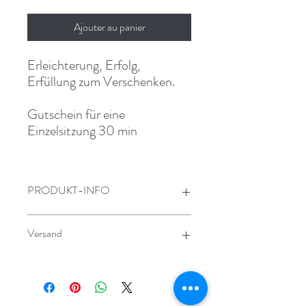
Ajouter au panier
Erleichterung, Erfolg,
Erfüllung zum Verschenken.
Gutschein für eine
Einzelsitzung 30 min
PRODUKT-INFO
Erleichterung, Erfolg, Erfüllung zum
Versand
Verschenken.
Gutschein für eine Einzelsitzung 30 min
Versand innerhalb von 3 Werktagen
Der hochwertig gedruckte Gutschein wird
im Geschenkumschlag versandt.