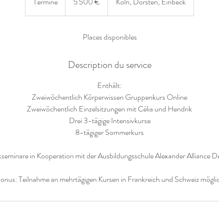
Terminé
T
5 500 €
Köln, Dorsten, Einbeck
e
r
m
Places disponibles
i
n
Description du service
é
Enthält:
Zweiwöchentlich Körperwissen Gruppenkurs Online
Zweiwöchentlich Einzelsitzungen mit Célia und Hendrik
Drei 3-tägige Intensivkurse
8-tägiger Sommerkurs
seminare in Kooperation mit der Ausbildungsschule Alexander Alliance D
onus: Teilnahme an mehrtägigen Kursen in Frankreich und Schweiz mögli