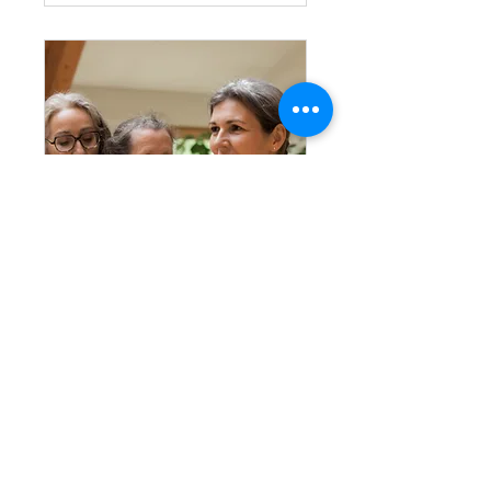
2 jours de formation -
ouvert aux "visiteurs"
ven. 04 déc.
Plus d'infos